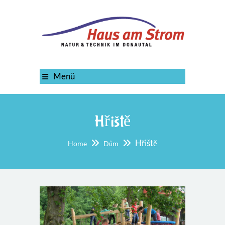
Menü
Hřiště
Hřiště
Home
Dům