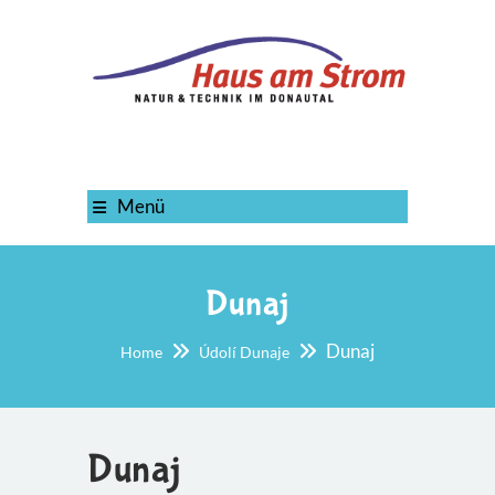
Menü
Dunaj
Dunaj
Home
Údolí Dunaje
Dunaj