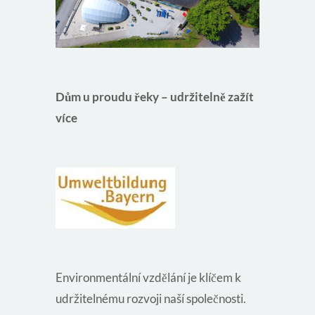
Dům u proudu řeky
– udržitelně zažít
více
Environmentální vzdělání je klíčem k
udržitelnému rozvoji naší společnosti.