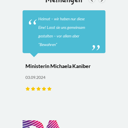
Heimat – wir haben nur diese
Eine! Lasst sie uns gemeinsam
gestalten – vor allem aber
“Bewahren”
Corne
Ministerin Michaela Kaniber
12.07.2
03.09.2024