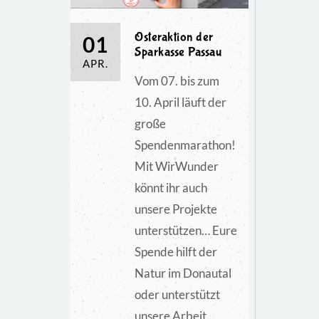
Osteraktion der
01
Sparkasse Passau
APR.
Vom 07. bis zum
10. April läuft der
große
Spendenmarathon!
Mit WirWunder
könnt ihr auch
unsere Projekte
unterstützen… Eure
Spende hilft der
Natur im Donautal
oder unterstützt
unsere Arbeit...