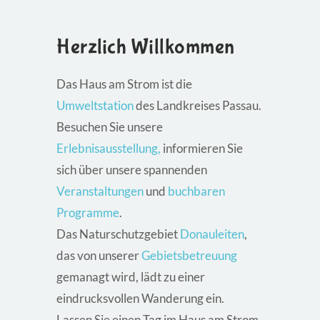
Herzlich Willkommen
Das Haus am Strom ist die
Umweltstation
des Landkreises Passau.
Besuchen Sie unsere
Erlebnisausstellung,
informieren Sie
sich über unsere spannenden
Veranstaltungen
und
buchbaren
Programme
.
Das Naturschutzgebiet
Donauleiten
,
das von unserer
Gebietsbetreuung
gemanagt wird, lädt zu einer
eindrucksvollen Wanderung ein.
Lassen Sie einen Tag im Haus am Strom