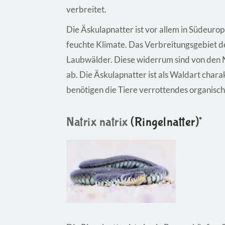
verbreitet.
Die Äskulapnatter ist vor allem in Südeuro
feuchte Klimate. Das Verbreitungsgebiet 
Laubwälder. Diese widerrum sind von den 
ab. Die Äskulapnatter ist als Waldart char
benötigen die Tiere verrottendes organisc
Natrix natrix
(Ringelnatter)*