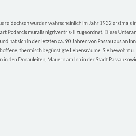
reidechsen wurden wahrscheinlich im Jahr 1932 erstmals in
art Podarcis muralis nigriventris-II zugeordnet. Diese Unter
 und hat sich in den letzten ca. 90 Jahren von Passau aus an I
alboffene, thermisch begünstigte Lebensräume. Sie bewohnt u
n in den Donauleiten, Mauern am Inn in der Stadt Passau sow