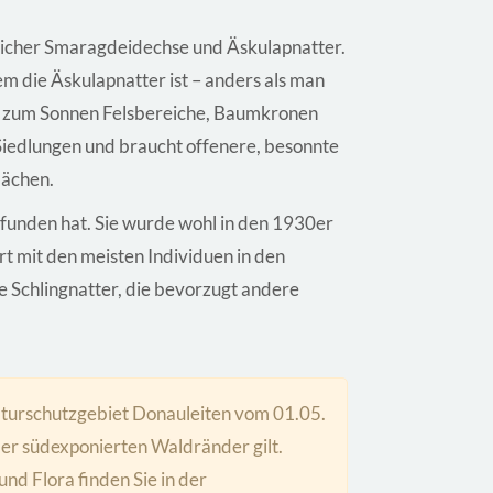
licher Smaragdeidechse und Äskulapnatter.
em die Äskulapnatter ist – anders als man
ht zum Sonnen Felsbereiche, Baumkronen
 Siedlungen und braucht offenere, besonnte
lächen.
gefunden hat. Sie wurde wohl in den 1930er
art mit den meisten Individuen in den
ie Schlingnatter, die bevorzugt andere
aturschutzgebiet Donauleiten vom 01.05.
der südexponierten Waldränder gilt.
nd Flora finden Sie in der