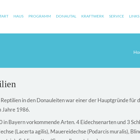
TART
HAUS
PROGRAMM
DONAUTAL
KRAFTWERK
SERVICE
LINKS
Ho
lien
an Reptilien in den Donauleiten war einer der Hauptgründe fü
m Jahre 1986.
 in Bayern vorkommende Arten. 4 Eidechsenarten und 3 Schla
chse (Lacerta agilis), Mauereidechse (Podarcis muralis), Blind