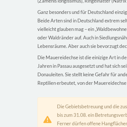
(Zamenis longissimus), Ringelnatter (Natrix 
Ganz besonders und für Deutschland einzi
Beide Arten sind in Deutschland extrem selt
vielleicht glauben mag – ein „Waldbewohne
oder Waldränder auf. Auch in Siedlungsnähe
Lebensräume. Aber auch sie bevorzugt dec
Die Mauereidechse ist die einizige Art in d
Jahren in Passau ausgesetzt und hat sich sei
Donauleiten. Sie stellt keine Gefahr für an
Reptilien erbeutet, von der Mauereidechse p
Die Gebietsbetreuung und die zu
bis zum 31.08. ein Betretungsverb
Ferner dürfen offene Hangflächen 