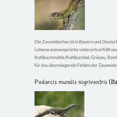
Die Zauneidechse ist in Bayern und Deutsch
Lebensraumansprüche vielerorts erfüllt si
Kohlbachmühle/Kohlbachtal, Grünau, Ramb
für das überwiegende Fehlen der Zauneide
Podarcis muralis nigriventris
(It