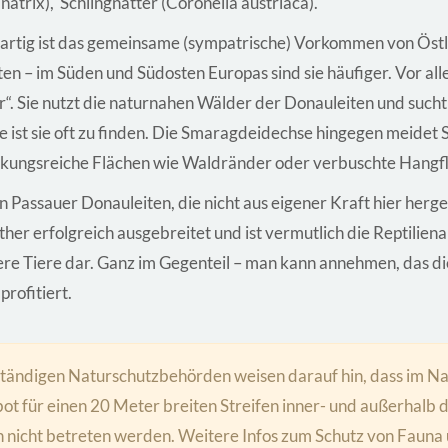
natrix), Schlingnatter (Coronella austriaca).
gartig ist das gemeinsame (sympatrische) Vorkommen von Öst
en – im Süden und Südosten Europas sind sie häufiger. Vor all
r“. Sie nutzt die naturnahen Wälder der Donauleiten und suc
 ist sie oft zu finden. Die Smaragdeidechse hingegen meidet
kungsreiche Flächen wie Waldränder oder verbuschte Hangf
en Passauer Donauleiten, die nicht aus eigener Kraft hier her
ther erfolgreich ausgebreitet und ist vermutlich die Reptilien
dere Tiere dar. Ganz im Gegenteil – man kann annehmen, das d
rofitiert.
ständigen Naturschutzbehörden weisen darauf hin, dass im N
ot für einen 20 Meter breiten Streifen inner- und außerhalb 
nicht betreten werden. Weitere Infos zum Schutz von Fauna u