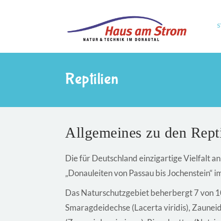
S
Reptilien
Allgemeines zu den Repti
Die für Deutschland einzigartige Vielfalt 
„Donauleiten von Passau bis Jochenstein“ i
Das Naturschutzgebiet beherbergt 7 von 10
Smaragdeidechse (Lacerta viridis), Zauneide