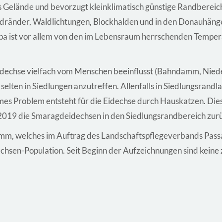
es Gelände und bevorzugt kleinklimatisch günstige Randbereic
aldränder, Waldlichtungen, Blockhalden und in den Donauhäng
a ist vor allem von den im Lebensraum herrschenden Temperatu
echse vielfach vom Menschen beeinflusst (Bahndamm, Nieder
selten in Siedlungen anzutreffen. Allenfalls in Siedlungsrandl
rmes Problem entsteht für die Eidechse durch Hauskatzen. Dies 
 2019 die Smaragdeidechsen in den Siedlungsrandbereich zur
mm, welches im Auftrag des Landschaftspflegeverbands Passa
chsen-Population. Seit Beginn der Aufzeichnungen sind kei